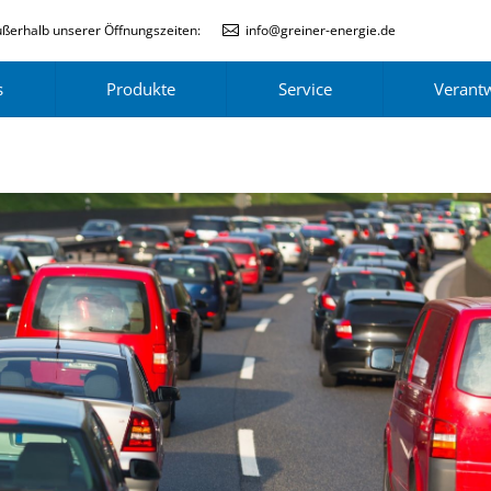
ßerhalb unserer Öffnungszeiten:
info@greiner-energie.de
s
Produkte
Service
Verant