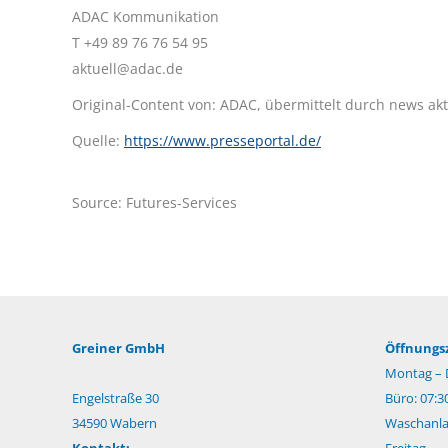
ADAC Kommunikation
T +49 89 76 76 54 95
aktuell@adac.de
Original-Content von: ADAC, übermittelt durch news akt
Quelle:
https://www.presseportal.de/
Source: Futures-Services
Greiner GmbH
Öffnungsz
Montag – 
Engelstraße 30
Büro: 07:3
34590 Wabern
Waschanlag