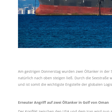
Am gestrigen Donnerstag wurden zwei Öltanker in der 
natürlich nach oben steigen ließ. Durch die Seestraße wi
und ist somit die wichtigste Engstelle der globalen Logis
Erneuter Angriff auf zwei Öltanker in Golf von Oman
Der Konflikt zwischen den USA und dem Iran wird nun a