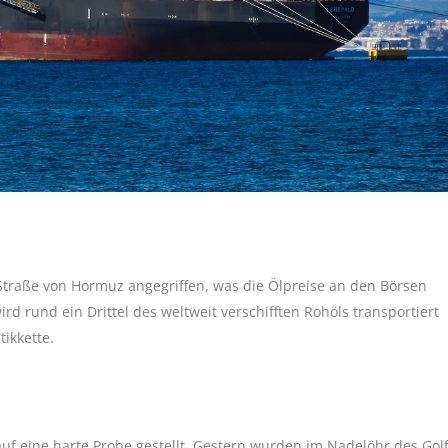
Straße von Hormuz angegriffen, was die Ölpreise an den Börsen
rd rund ein Drittel des weltweit verschifften Rohöls transportiert
tikkette.
uf eine harte Probe gestellt. Gestern wurden im Nadelöhr des Gol