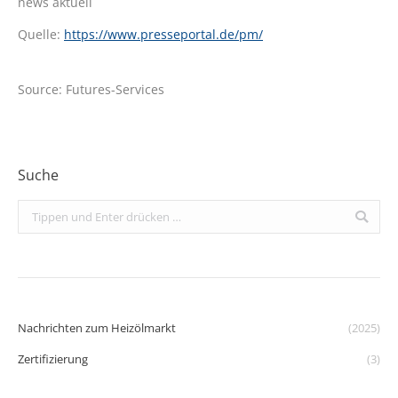
news aktuell
Quelle:
https://www.presseportal.de/pm/
Source: Futures-Services
Suche
Search:
Nachrichten zum Heizölmarkt
(2025)
Zertifizierung
(3)