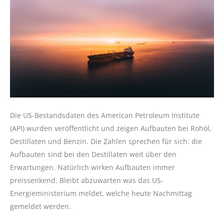
Die US-Bestandsdaten des American Petroleum Institute
(API) wurden veröffentlicht und zeigen Aufbauten bei Rohöl,
Destillaten und Benzin. Die Zahlen sprechen für sich: die
Aufbauten sind bei den Destillaten weit über den
Erwartungen. Natürlich wirken Aufbauten immer
preissenkend. Bleibt abzuwarten was das US-
Energieministerium meldet, welche heute Nachmittag
gemeldet werden.