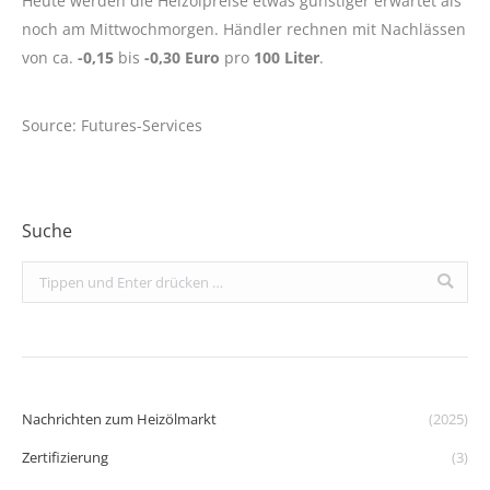
Heute werden die Heizölpreise etwas günstiger erwartet als
noch am Mittwochmorgen. Händler rechnen mit Nachlässen
von ca.
-0,15
bis
-0,30 Euro
pro
100 Liter
.
Source: Futures-Services
Suche
Search:
Nachrichten zum Heizölmarkt
(2025)
Zertifizierung
(3)