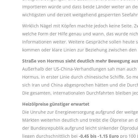
importieren würde und dass beide Länder weiter an der
wichtigsten und derzeit weitgehend gesperrten Seefah
Wirklich Nägel mit Köpfen machte jedoch keine Seite. 
welche Form der Hilfe genau und wann, das wurde nicht 
Informationen weiter. Weitere Gespräche sollen heute st
kommen oder klare Linien zur Beziehung zwischen den b
Straße von Hormus sieht deutlich mehr Bewegung aus
Außerhalb der US-China-Verhandlungen sah man auch ei
Hormus, in erster Linie durch chinesische Schiffe. So 
sich Iran und China abgesprochen hätten und die Durch
Die gesamten, internationalen Durchfahrten bleiben jed
Heizölpreise günstiger erwartet
Die Unruhe zur Energieversorgung aufgrund der weitg
Märkten weiterhin deutlich und treibt die Ölpreise an
der Bundesrepublik aufgrund leicht sinkender Ölprodu
liegen durchschnittlich bei
-0,45 bis -1,15 Euro
pro 100 