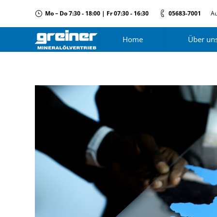
Mo – Do 7:30 - 18:00 | Fr 07:30 - 16:30
05683-7001
Au
Home
Über un