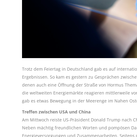
Trotz dem Feiertag in Deutschland gab es auf internat
Ergebnissen. So kam es gestern zu Gesprächen zwisch
denen auch eine Öffnung der Straße von Hormus Thema 
die weltweiten Energiemärkte reagieren mittlerweile v
gab es etwas Bewegung in der Meerenge im Nahen Ost
Treffen zwischen USA und China
Am Mittwoch reiste US-Präsident Donald Trump nach Chi
Neben mächtig freundlichen Worten und pompösen Dar
Energieversorgungen und Zusammenarbeiten. Seitens d