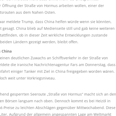
 Öffnung der Straße von Hormus arbeiten wollen, einer der
rtsrouten aus dem Nahen Osten.
Zwar meldete Trump, dass China helfen würde wenn sie könnten,
gesagt. China blieb auf Medienseite still und gab keine weiteren
attfinden, ob in dieser Zeit wirkliche Entwicklungen zustande
eiden Ländern gezeigt werden, bleibt offen.
 China
nen deutlichen Zuwachs an Schiffsverkehr in der Straße von
meldete die iranische Nachrichtenagentur Fars am Donnerstag, dass
fahrt einiger Tanker mit Ziel in China freigegeben worden wären.
och weit unter Vorkriegsniveau.
ehend gesperrten Seeroute „Straße von Hormus“ macht sich an de
 den Börsen langsam nach oben. Dennoch kommt es bei Heizöl in
kt-Preise zu leichten Abschlägen gegenüber Mittwochabend. Diese
Liter. Aufgrund der allgemein angespannten Lage am Weltmarkt