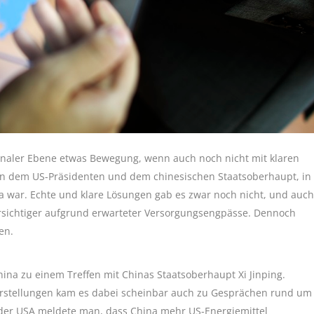
ionaler Ebene etwas Bewegung, wenn auch noch nicht mit klaren
en dem US-Präsidenten und dem chinesischen Staatsoberhaupt, in
war. Echte und klare Lösungen gab es zwar noch nicht, und auch
orsichtiger aufgrund erwarteter Versorgungsengpässe. Dennoch
en.
na zu einem Treffen mit Chinas Staatsoberhaupt Xi Jinping.
stellungen kam es dabei scheinbar auch zu Gesprächen rund um
er USA meldete man, dass China mehr US-Energiemittel