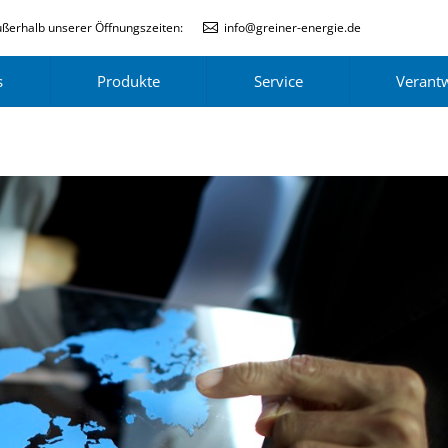
ßerhalb unserer Öffnungszeiten:
info@greiner-energie.de
s
Produkte
Service
Verant