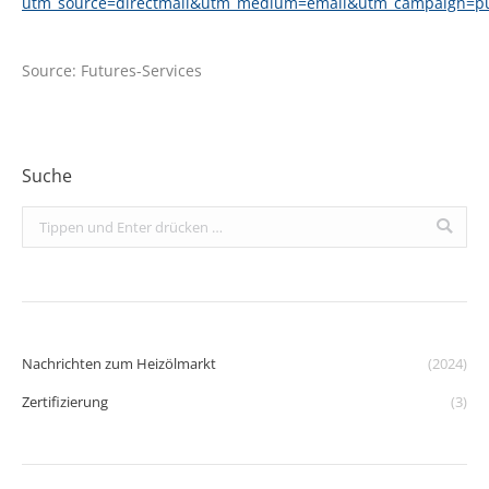
utm_source=directmail&utm_medium=email&utm_campaign=p
Source: Futures-Services
Suche
Search:
Nachrichten zum Heizölmarkt
(2024)
Zertifizierung
(3)