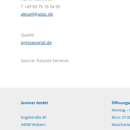
T +49 89 76 76 54 95
aktuell@adac.de
Quelle:
presseportal.de
Source: Futures-Services
Greiner GmbH
Öffnungsz
Montag – 
Engelstraße 30
Büro: 07:3
34590 Wabern
Waschanlag