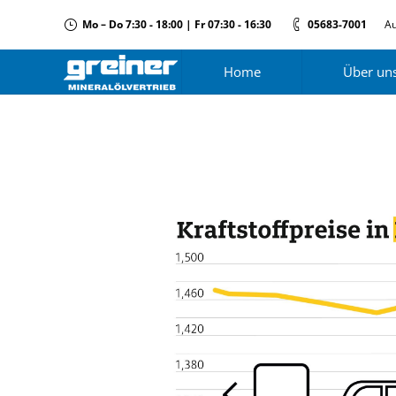
Mo – Do 7:30 - 18:00 | Fr 07:30 - 16:30
05683-7001
Au
Home
Über un