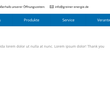
ßerhalb unserer Öffnungszeiten:
info@greiner-energie.de
s
Produkte
Service
Verant
ida lorem dolor ut nulla at nunc. Lorem ipsum dolor! Thank you