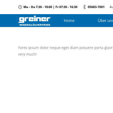
Mo – Do 7:30 - 18:00 | Fr 07:30 - 16:30
05683-7001
Au
Home
Über un
Fores ipsum dolor neque eget diam posuere porta glavr
very much!