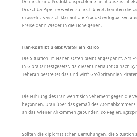
Dennoch sind Produktionsprobleme nicht auszuschließe
Druschba-Pipeline weiter zu hoch bleibt, könnten die o
drosseln, was sich klar auf die Produktverfügbarkeit 
Preise dann wieder in die Höhe gehen.
Iran-Konflikt bleibt weiter ein Risiko
Die Situation im Nahen Osten bleibt angespannt. Am Fre
in Gibraltar festgesetzt, da dieser unerlaubt Öl nach S
Teheran bestreitet das und wirft Großbritannien Pirater
Die Führung des Iran wehrt sich vehement gegen die 
begonnen, Uran über das gemäß des Atomabkommens vo
an das Wiener Abkommen gebunden, so Regierungssprec
Sollten die diplomatischen Bemühungen, die Situation z