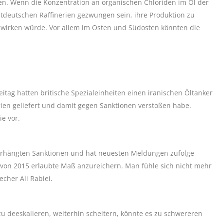
n. Wenn die Konzentration an organischen Chloriden im Öl der
stdeutschen Raffinerien gezwungen sein, ihre Produktion zu
auswirken würde. Vor allem im Osten und Südosten könnten die
itag hatten britische Spezialeinheiten einen iranischen Öltanker
yrien geliefert und damit gegen Sanktionen verstoßen habe.
ie vor.
verhängten Sanktionen und hat neuesten Meldungen zufolge
n 2015 erlaubte Maß anzureichern. Man fühle sich nicht mehr
her Ali Rabiei.
u deeskalieren, weiterhin scheitern, könnte es zu schwereren