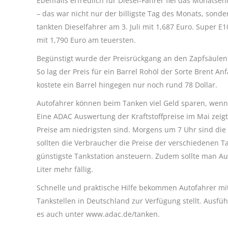
Ebenfalls erfreulich für Diesel-Fahrer fiel das Monatsen
– das war nicht nur der billigste Tag des Monats, sond
tankten Dieselfahrer am 3. Juli mit 1,687 Euro. Super E1
mit 1,790 Euro am teuersten.
Begünstigt wurde der Preisrückgang an den Zapfsäulen
So lag der Preis für ein Barrel Rohöl der Sorte Brent A
kostete ein Barrel hingegen nur noch rund 78 Dollar.
Autofahrer können beim Tanken viel Geld sparen, wenn 
Eine ADAC Auswertung der Kraftstoffpreise im Mai zeig
Preise am niedrigsten sind. Morgens um 7 Uhr sind die
sollten die Verbraucher die Preise der verschiedenen T
günstigste Tankstation ansteuern. Zudem sollte man Au
Liter mehr fällig.
Schnelle und praktische Hilfe bekommen Autofahrer mit 
Tankstellen in Deutschland zur Verfügung stellt. Ausfüh
es auch unter www.adac.de/tanken.