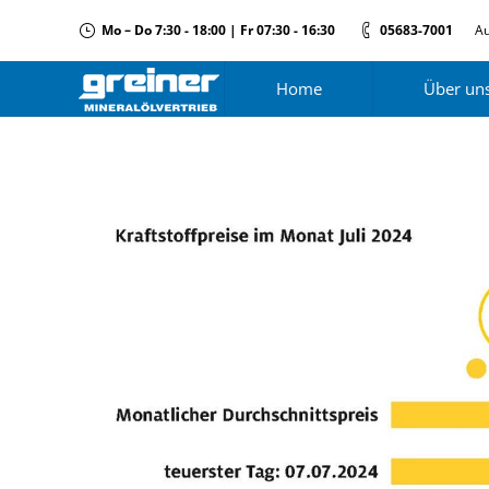
Mo – Do 7:30 - 18:00 | Fr 07:30 - 16:30
05683-7001
Au
Home
Über un