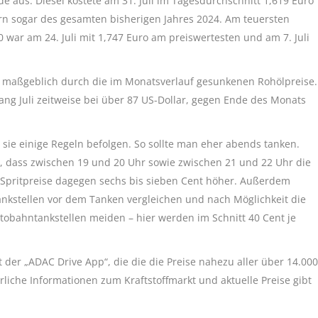
de aus: Diesel kostete am 31. Juli im Tagesdurchschnitt 1,619 Euro
ern sogar des gesamten bisherigen Jahres 2024. Am teuersten
0 war am 24. Juli mit 1,747 Euro am preiswertesten und am 7. Juli
 maßgeblich durch die im Monatsverlauf gesunkenen Rohölpreise.
nfang Juli zeitweise bei über 87 US-Dollar, gegen Ende des Monats
sie einige Regeln befolgen. So sollte man eher abends tanken.
t, dass zwischen 19 und 20 Uhr sowie zwischen 21 und 22 Uhr die
 Spritpreise dagegen sechs bis sieben Cent höher. Außerdem
ankstellen vor dem Tanken vergleichen und nach Möglichkeit die
tobahntankstellen meiden – hier werden im Schnitt 40 Cent je
der „ADAC Drive App“, die die die Preise nahezu aller über 14.000
rliche Informationen zum Kraftstoffmarkt und aktuelle Preise gibt