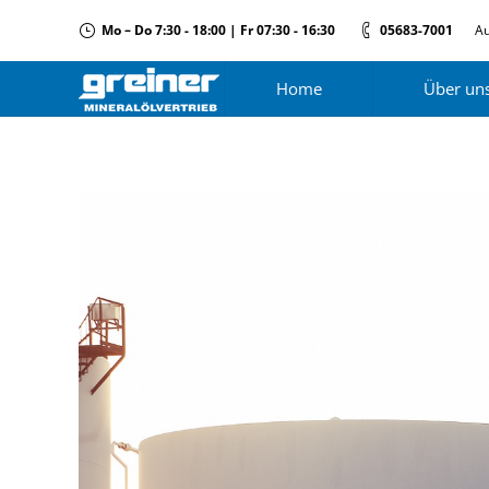
Mo – Do 7:30 - 18:00 | Fr 07:30 - 16:30
05683-7001
Au
Home
Über un