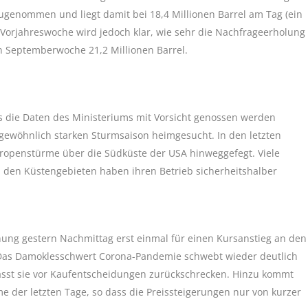
zugenommen und liegt damit bei 18,4 Millionen Barrel am Tag (ein
ur Vorjahreswoche wird jedoch klar, wie sehr die Nachfrageerholung
en Septemberwoche 21,2 Millionen Barrel.
s die Daten des Ministeriums mit Vorsicht genossen werden
ngewöhnlich starken Sturmsaison heimgesucht. In den letzten
openstürme über die Südküste der USA hinweggefegt. Viele
n den Küstengebieten haben ihren Betrieb sicherheitshalber
chung gestern Nachmittag erst einmal für einen Kursanstieg an den
. Das Damoklesschwert Corona-Pandemie schwebt wieder deutlich
ässt sie vor Kaufentscheidungen zurückschrecken. Hinzu kommt
e der letzten Tage, so dass die Preissteigerungen nur von kurzer