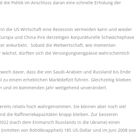
 die Politik im Anschluss daran eine schnelle Erholung der
wenn die US-Wirtschaft eine Rezession vermeiden kann und wieder
n Europa und China ihre derzeitigen konjunkturelle Schwächephase
er ankurbeln. Sobald die Weltwirtschaft, wie momentan
er wächst, dürften sich die Versorgungsengpässe wahrscheinlich
ttwoch davor, dass die von Saudi-Arabien und Russland bis Ende
 zu einem erheblichen Marktdefizit führen. Gleichzeitig blieben
den und im kommenden Jahr weitgehend unverändert.
ereits relativ hoch wahrgenommen. Sie können aber noch viel
nd die Raffineriekapazitäten knapp bleiben. Zur besseren
 2022 (nach dem Einmarsch Russlands in die Ukraine) einen
 (inmitten von Rohölknappheit) 185 US-Dollar und im Juni 2008 (vo