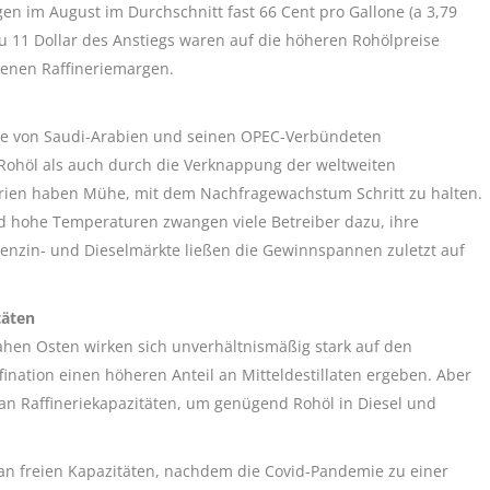
en im August im Durchschnitt fast 66 Cent pro Gallone (a 3,79
ezu 11 Dollar des Anstiegs waren auf die höheren Rohölpreise
genen Raffineriemargen.
 die von Saudi-Arabien und seinen OPEC-Verbündeten
Rohöl als auch durch die Verknappung der weltweiten
inerien haben Mühe, mit dem Nachfragewachstum Schritt zu halten.
nd hohe Temperaturen zwangen viele Betreiber dazu, ihre
enzin- und Dieselmärkte ließen die Gewinnspannen zuletzt auf
täten
hen Osten wirken sich unverhältnismäßig stark auf den
fination einen höheren Anteil an Mitteldestillaten ergeben. Aber
an Raffineriekapazitäten, um genügend Rohöl in Diesel und
an freien Kapazitäten, nachdem die Covid-Pandemie zu einer