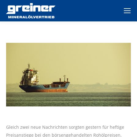
Gleich zwei neue Nachrichten sorgten gestern für heftige
Preisanstiege bei den börsengehandelten Rohölpreisen.