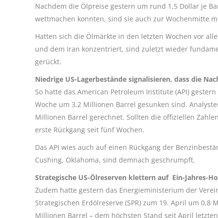
Nachdem die Ölpreise gestern um rund 1,5 Dollar je Bar
wettmachen konnten, sind sie auch zur Wochenmitte mit
Hatten sich die Ölmärkte in den letzten Wochen vor alle
und dem Iran konzentriert, sind zuletzt wieder fundam
gerückt.
Niedrige US-Lagerbestände signalisieren, dass die Nac
So hatte das American Petroleum Institute (API) gester
Woche um 3,2 Millionen Barrel gesunken sind. Analyst
Millionen Barrel gerechnet. Sollten die offiziellen Zah
erste Rückgang seit fünf Wochen.
Das API wies auch auf einen Rückgang der Benzinbestän
Cushing, Oklahoma, sind demnach geschrumpft.
Strategische US-Ölreserven klettern auf Ein-Jahres-H
Zudem hatte gestern das Energieministerium der Verein
Strategischen Erdölreserve (SPR) zum 19. April um 0,8 M
Millionen Barrel – dem höchsten Stand seit April letzten