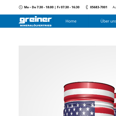
Mo – Do 7:30 - 18:00 | Fr 07:30 - 16:30
05683-7001
Au
Home
Über un