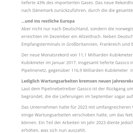
lieferte 43% des importierten Gases. Das neue Rekordh
nach Dänemark zurückzuführen, durch die die gesamte 
…und ins restliche Europa
Aber nicht nur nach Deutschland, sondern die norwegi
erreichten im Dezember ein Allzeithoch. Neben Deutschla
Empfangsterminals in Großbritannien, Frankreich und 
Der neue Monatsrekord von 11,1 Milliarden Kubikmeter 
Kubikmeter im Januar 2017. Insgesamt lieferte Gassco i
Pipelinenetz, gegenüber 116,9 Milliarden Kubikmeter i
Lediglich Wartungsarbeiten bremsen neuen Jahresrek
Laut dem Pipelinebetreiber Gassco ist der Rückgang u
begründet, die die Lieferungen im September sogar auf 
Das Unternehmen hatte für 2023 mit umfangreicheren
einige Wartungsarbeiten verschoben hatte, um das Netz
können. Ein Teil der Arbeiten im Jahr 2023 diente jedo
erhöhen, was sich nun auszahlt.