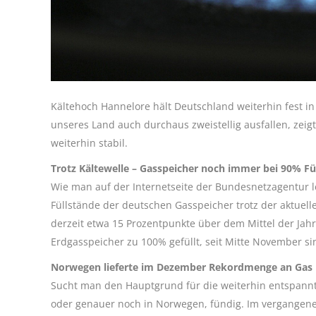
Kältehoch Hannelore hält Deutschland weiterhin fest in 
unseres Land auch durchaus zweistellig ausfallen, zeig
weiterhin stabil.
Trotz Kältewelle – Gasspeicher noch immer bei 90% Fü
Wie man auf der Internetseite der Bundesnetzagentur l
Füllstände der deutschen Gasspeicher trotz der aktuell
derzeit etwa 15 Prozentpunkte über dem Mittel der Ja
Erdgasspeicher zu 100% gefüllt, seit Mitte November sin
Norwegen lieferte im Dezember Rekordmenge an Gas
Sucht man den Hauptgrund für die weiterhin entspannt
oder genauer noch in Norwegen, fündig. Im vergangene