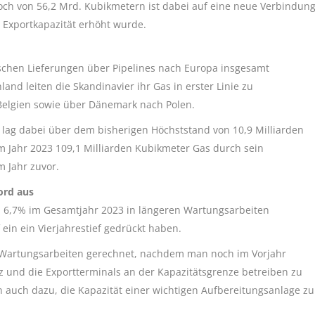
och von 56,2 Mrd. Kubikmetern ist dabei auf eine neue Verbindun
Exportkapazität erhöht wurde.
schen Lieferungen über Pipelines nach Europa insgesamt
nd leiten die Skandinavier ihr Gas in erster Linie zu
Belgien sowie über Dänemark nach Polen.
lag dabei über dem bisherigen Höchststand von 10,9 Milliarden
m Jahr 2023 109,1 Milliarden Kubikmeter Gas durch sein
m Jahr zuvor.
ord aus
m 6,7% im Gesamtjahr 2023 in längeren Wartungsarbeiten
ein ein Vierjahrestief gedrückt haben.
 Wartungsarbeiten gerechnet, nachdem man noch im Vorjahr
 und die Exportterminals an der Kapazitätsgrenze betreiben zu
ch auch dazu, die Kapazität einer wichtigen Aufbereitungsanlage zu