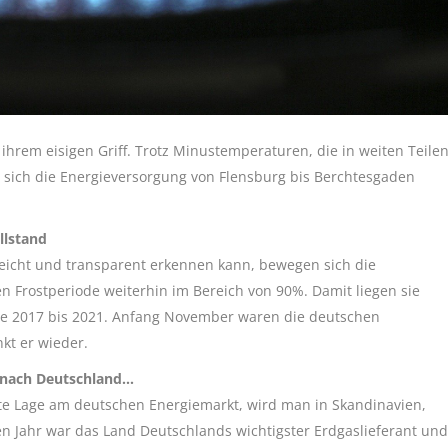
ihrem eisigen Griff. Trotz Minustemperaturen, die in weiten Teile
t sich die Energieversorgung von Flensburg bis Berchtesgaden
llstand
eicht und transparent erkennen kann, bewegen sich die
en Frostperiode weiterhin im Bereich von 90%. Damit liegen sie
hre 2017 bis 2021. Anfang November waren die deutschen
kt er wieder.
 nach Deutschland…
e Lage am deutschen Energiemarkt, wird man in Skandinavien,
n Jahr war das Land Deutschlands wichtigster Erdgaslieferant und