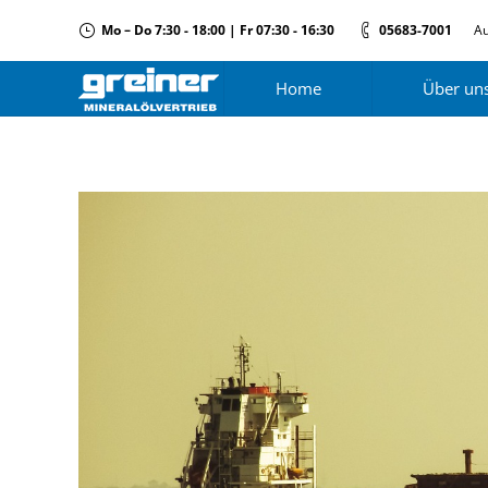
Mo – Do 7:30 - 18:00 | Fr 07:30 - 16:30
05683-7001
Au
Home
Über un