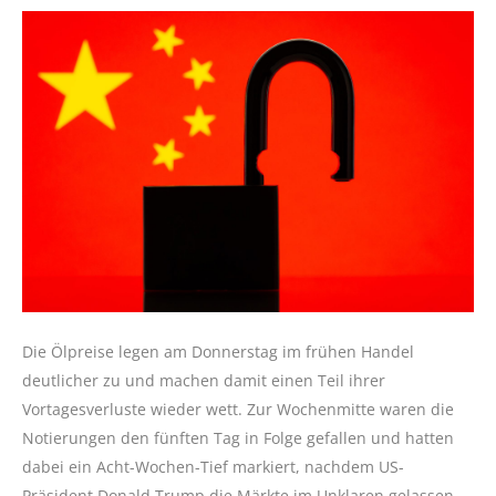
Die Ölpreise legen am Donnerstag im frühen Handel
deutlicher zu und machen damit einen Teil ihrer
Vortagesverluste wieder wett. Zur Wochenmitte waren die
Notierungen den fünften Tag in Folge gefallen und hatten
dabei ein Acht-Wochen-Tief markiert, nachdem US-
Präsident Donald Trump die Märkte im Unklaren gelassen