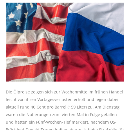
Die Ölpreise zeigen sich zur Wochenmitte im frühen Handel
leicht von ihren Vortagesverlusten erholt und legen dabei
aktuell rund 40 Cent pro Barrel (159 Liter) zu. Am Dienstag
waren die Notierungen zum vierten Mal in Folge gefallen
und hatten ein Fünf-Wochen-Tief markiert, nachdem US-
Präsident Donald Trump Indien abermals hohe Strafzölle für