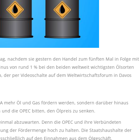
itag, nachdem sie gestern den Handel zum fünften Mal in Folge mit
nus von rund 1 % bei den beiden weltweit wichtigsten Ölsorten
 der per Videoschalte auf dem Weltwirtschaftsforum in Davos
USA mehr Öl und Gas fördern werden, sondern darüber hinaus
 und die OPEC bitten, den Ölpreis zu senken.
st einmal abzuwarten. Denn die OPEC und ihre Verbündeten
elung der Fördermenge hoch zu halten. Die Staatshaushalte der
usschließlich auf den Einnahmen aus dem Ölgeschäft.