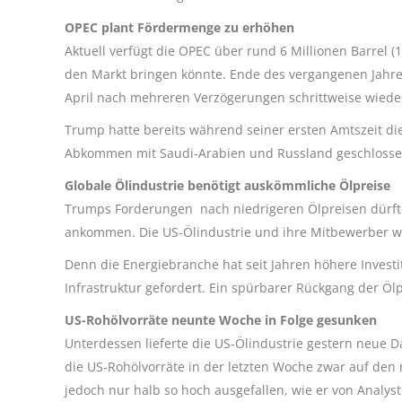
OPEC plant Fördermenge zu erhöhen
Aktuell verfügt die OPEC über rund 6 Millionen Barrel (15
den Markt bringen könnte. Ende des vergangenen Jahres
April nach mehreren Verzögerungen schrittweise wiede
Trump hatte bereits während seiner ersten Amtszeit di
Abkommen mit Saudi-Arabien und Russland geschlosse
Globale Ölindustrie benötigt auskömmliche Ölpreise
Trumps Forderungen nach niedrigeren Ölpreisen dürf
ankommen. Die US-Ölindustrie und ihre Mitbewerber w
Denn die Energiebranche hat seit Jahren höhere Investit
Infrastruktur gefordert. Ein spürbarer Rückgang der Ölp
US-Rohölvorräte neunte Woche in Folge gesunken
Unterdessen lieferte die US-Ölindustrie gestern neue 
die US-Rohölvorräte in der letzten Woche zwar auf den
jedoch nur halb so hoch ausgefallen, wie er von Analys