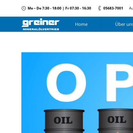
Mo – Do 7:30 - 18:00 | Fr 07:30 - 16:30
05683-7001
Au
Home
Über un