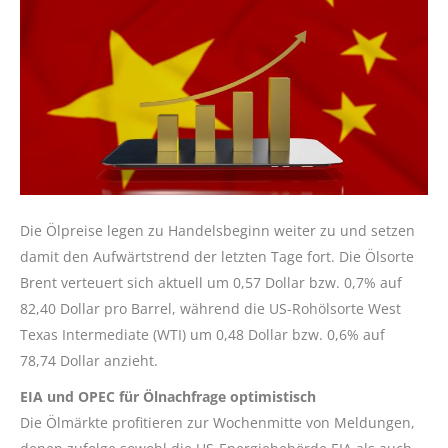
Die Ölpreise legen zu Handelsbeginn weiter zu und setzen
damit den Aufwärtstrend der letzten Tage fort. Die Ölsorte
Brent verteuert sich aktuell um 0,57 Dollar bzw. 0,7% auf
82,40 Dollar pro Barrel, während die US-Rohölsorte West
Texas Intermediate (WTI) um 0,48 Dollar bzw. 0,6% auf
78,74 Dollar anzieht.
EIA und OPEC für Ölnachfrage optimistisch
Die Ölmärkte profitieren zur Wochenmitte von Meldungen,