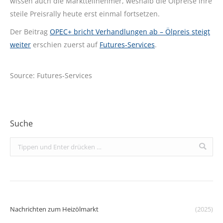
wissen auch die Marktteilnehmer, weshalb die Ölpreise ihre
steile Preisrally heute erst einmal fortsetzen.
Der Beitrag
OPEC+ bricht Verhandlungen ab – Ölpreis steigt
weiter
erschien zuerst auf
Futures-Services
.
Source: Futures-Services
Suche
Search:
Nachrichten zum Heizölmarkt
(2025)