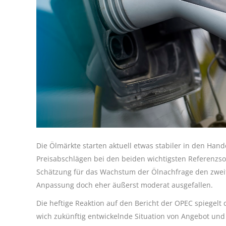
Die Ölmärkte starten aktuell etwas stabiler in den Ha
Preisabschlägen bei den beiden wichtigsten Referenzs
Schätzung für das Wachstum der Ölnachfrage den zweite
Anpassung doch eher äußerst moderat ausgefallen.
Die heftige Reaktion auf den Bericht der OPEC spiegelt
wich zukünftig entwickelnde Situation von Angebot und