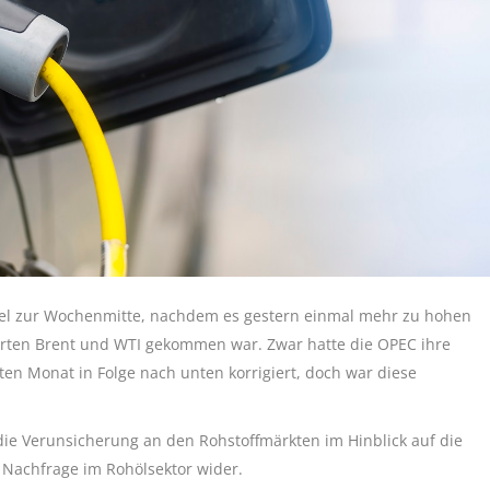
ndel zur Wochenmitte, nachdem es gestern einmal mehr zu hohen
orten Brent und WTI gekommen war. Zwar hatte die OPEC ihre
n Monat in Folge nach unten korrigiert, doch war diese
 die Verunsicherung an den Rohstoffmärkten im Hinblick auf die
 Nachfrage im Rohölsektor wider.