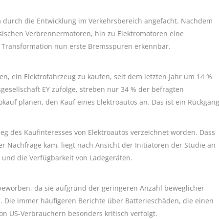
em durch die Entwicklung im Verkehrsbereich angefacht. Nachdem
sischen Verbrennermotoren, hin zu Elektromotoren eine
r Transformation nun erste Bremsspuren erkennbar.
en, ein Elektrofahrzeug zu kaufen, seit dem letzten Jahr um 14 %
sgesellschaft EY zufolge, streben nur 34 % der befragten
kauf planen, den Kauf eines Elektroautos an. Das ist ein Rückgan
tieg des Kaufinteresses von Elektroautos verzeichnet worden. Dass
 Nachfrage kam, liegt nach Ansicht der Initiatoren der Studie an
n und die Verfügbarkeit von Ladegeräten.
er beworben, da sie aufgrund der geringeren Anzahl beweglicher
. Die immer häufigeren Berichte über Batterieschäden, die einen
on US-Verbrauchern besonders kritisch verfolgt.