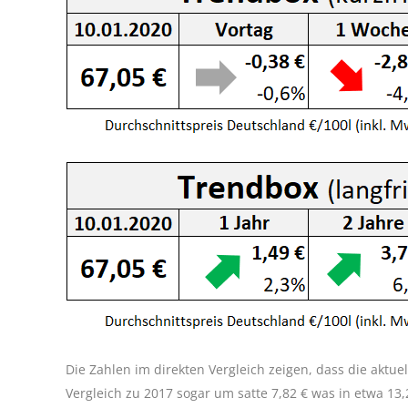
Die Zahlen im direkten Vergleich zeigen, dass die aktue
Vergleich zu 2017 sogar um satte 7,82 € was in etwa 13