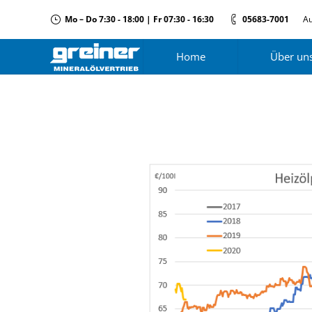
Mo – Do 7:30 - 18:00 | Fr 07:30 - 16:30
05683-7001
Au
Home
Über un