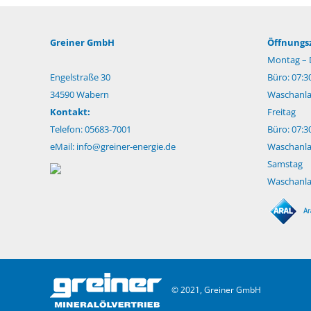
Greiner GmbH
Öffnungsz
Montag – 
Engelstraße 30
Büro: 07:3
34590 Wabern
Waschanlag
Kontakt:
Freitag
Telefon: 05683-7001
Büro: 07:3
eMail:
info@greiner-energie.de
Waschanlag
Samstag
Waschanlag
© 2021, Greiner GmbH