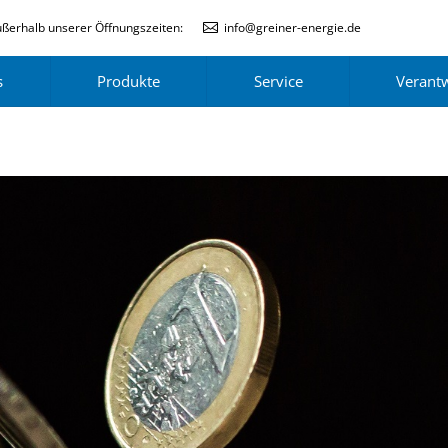
ßerhalb unserer Öffnungszeiten:
info@greiner-energie.de
s
Produkte
Service
Verant