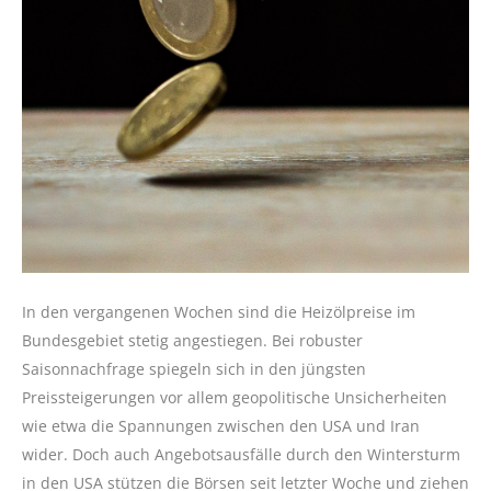
In den vergangenen Wochen sind die Heizölpreise im
Bundesgebiet stetig angestiegen. Bei robuster
Saisonnachfrage spiegeln sich in den jüngsten
Preissteigerungen vor allem geopolitische Unsicherheiten
wie etwa die Spannungen zwischen den USA und Iran
wider. Doch auch Angebotsausfälle durch den Wintersturm
in den USA stützen die Börsen seit letzter Woche und ziehen