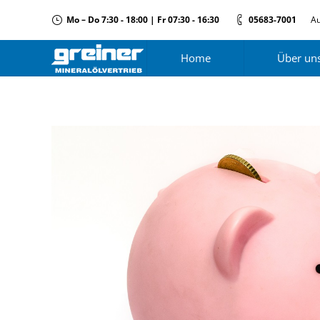
Mo – Do 7:30 - 18:00 | Fr 07:30 - 16:30
05683-7001
Au
Home
Über un