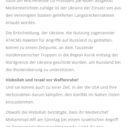
hatte am Wochenende US-Präsident Joe Biden ausgelöst.
Medienberichten zufolge ist der Ukraine der Einsatz von aus
den Vereinigten Staaten gelieferten Langstreckenraketen
erlaubt worden.
Die Entscheidung, der Ukraine, die Nutzung sogenannter
ATACMS Raketen für Angriffe auf Russland zu gestatten,
kommt zu einem Zeitpunkt, an dem Tausende
nordkoreanischer Truppen in die Region Kursk entlang der
Nordgrenze der Ukraine geschickt wurden, um Russland bei
der Rückeroberung zu unterstützen.
Hisbollah und Israel vor Waffenruhe?
Und sie kommt auch zu einer Zeit, in der die USA und ihre
Verbündeten darum kämpfen, den Konflikt im Nahen Osten
einzudämmen.
Obwohl die Hisbollah bestätigte, dass ihr Medienchef
Mohammad Afif am Sonntag bei einem israelischen Angriff
im Zentrum von Beirut getötet wurde, sieht die pro-