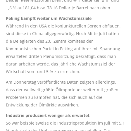
beiden Referenzsorten Brent und WTI kletterten um rund
1,6 % auf 81,04 bzw. 78,16 Dollar je Barrel nach oben.
Peking kämpft weiter um Wachstumsziele
Während in den USA die konjunkturellen Sorgen abflauen,
sind diese in China allgegenwärtig. Noch Mitte Juli hatten
die Delegierten des 20. Zentralkomitees der
Kommunistischen Partei in Peking auf ihrer mit Spannung
erwarteten dritten Plenumssitzung bekräftigt, dass man
daran arbeiten werde, das jährliche Wachstumsziel der
Wirtschaft von rund 5 % zu erreichen.
Am Donnerstag veröffentlichte Daten zeigten allerdings,
dass der weltweit größte Ölimporteuer weiter mit großen
Problemen zu kämpfen hat, die sich auch auf die
Entwicklung der Ölmärkte auswirken.
Industrie produziert weniger als erwartet
So war beispielsweise die Industrieproduktion im Juli mit 5,1
% unterhalb der Umfrageprognosen ausgefallen. Das