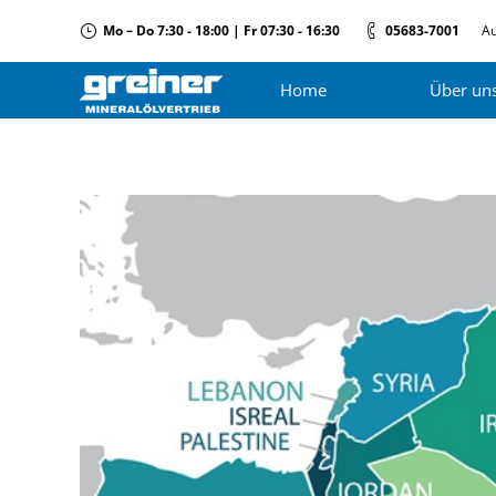
Mo – Do 7:30 - 18:00 | Fr 07:30 - 16:30
05683-7001
Au
Home
Über un