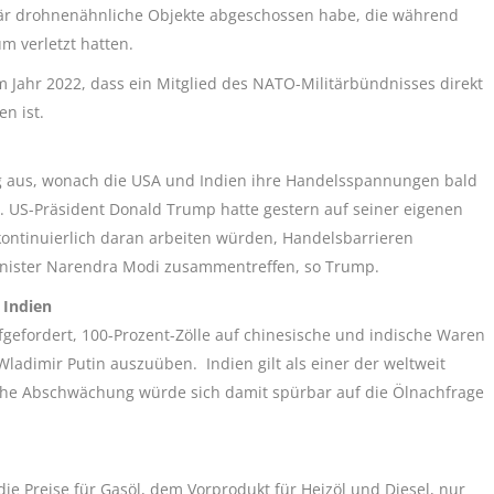
itär drohnenähnliche Objekte abgeschossen habe, die während
um verletzt hatten.
im Jahr 2022, dass ein Mitglied des NATO-Militärbündnisses direkt
n ist.
ung aus, wonach die USA und Indien ihre Handelsspannungen bald
 US-Präsident Donald Trump hatte gestern auf seiner eigenen
 kontinuierlich daran arbeiten würden, Handelsbarrieren
inister Narendra Modi zusammentreffen, so Trump.
d Indien
fgefordert, 100-Prozent-Zölle auf chinesische und indische Waren
ladimir Putin auszuüben. Indien gilt als einer der weltweit
iche Abschwächung würde sich damit spürbar auf die Ölnachfrage
ie Preise für Gasöl, dem Vorprodukt für Heizöl und Diesel, nur