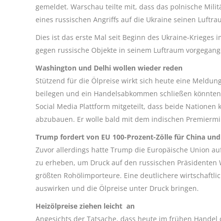
gemeldet. Warschau teilte mit, dass das polnische Mil
eines russischen Angriffs auf die Ukraine seinen Luftra
Dies ist das erste Mal seit Beginn des Ukraine-Krieges 
gegen russische Objekte in seinem Luftraum vorgegange
Washington und Delhi wollen wieder reden
Stützend für die Ölpreise wirkt sich heute eine Meld
beilegen und ein Handelsabkommen schließen könnten.
Social Media Plattform mitgeteilt, dass beide Nationen
abzubauen. Er wolle bald mit dem indischen Premierm
Trump fordert von EU 100-Prozent-Zölle für China un
Zuvor allerdings hatte Trump die Europäische Union au
zu erheben, um Druck auf den russischen Präsidenten W
größten Rohölimporteure. Eine deutlichere wirtschaftl
auswirken und die Ölpreise unter Druck bringen.
Heizölpreise ziehen leicht an
Angesichts der Tatsache, dass heute im frühen Handel d