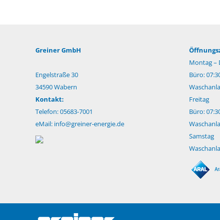
Greiner GmbH
Öffnungsz
Montag – 
Engelstraße 30
Büro: 07:3
34590 Wabern
Waschanlag
Kontakt:
Freitag
Telefon: 05683-7001
Büro: 07:3
eMail:
info@greiner-energie.de
Waschanlag
Samstag
Waschanlag