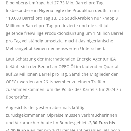
Bloomberg-Umfrage bei 27,73 Mio. Barrel pro Tag.
Insbesondere in Nigeria legte die Produktion deutlich um
110.000 Barrel pro Tag zu. Da Saudi-Arabien nur knapp 9
Millionen Barrel pro Tag produzierte und die seit Juli
geltende freiwillige Produktionskürzung um 1 Million Barrel
pro Tag vollständig umsetzte, macht das nigerianische
Mehrangebot keinen nennenswerten Unterschied.
Laut Schätzung der Internationalen Energie Agentur IEA
beläuft sich der Bedarf an OPEC-Öl im laufenden Quartal
auf 29 Millionen Barrel pro Tag. Sämtliche Mitglieder der
OPEC+ werden am 26. November zu einem Treffen
zusammenkommen, um die Politik des Kartells für 2024 zu
überprüfen.
Angesichts der gestern abermals kräftig
zurückgekommenen Ölpreise müssen Verbraucherinnen
und Verbraucher heute im Bundesgebiet
-3,30 Euro bis
-4,10 Euro
weniger pro 100 Liter Heizöl bezahlen, als noch