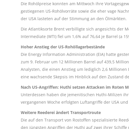
Die Rohölpreise konnten am Mittwoch ihre Vortagesgewin
gestiegenen US-Rohölvorräte sowie die eher vage Nachr
der USA lasteten auf der Stimmung an den Ölmärkten.
Die Atlantiksorte Brent verbilligte sich angesichts der
Intermediate (WTI) fiel um 1,6% auf 76,64 je Barrel (a 159
Hoher Anstieg der US-Rohöllagerbestände
Die Energy Information Administration (EIA) hatte gest
zum 9. Februar um 12 Millionen Barrel auf 439,5 Milli
Analysten, die einen Anstieg um lediglich 2,6 Millionen 
eine wachsende Skepsis im Hinblick auf den Zustand de
Nach US-Angriffen: Huthi setzen Attacken im Roten M
Unterdessen haben die jemenitischen Huthi-Milizen ihre 
vergangenen Woche erfolgten Luftangriffe der USA und d
Weitere Reederei ändert Transportroute
Die auf den Transport von Rostoffen spezialisierte Reed
den jüngsten Angriffen der Huthi auf zwei ihrer Schiff