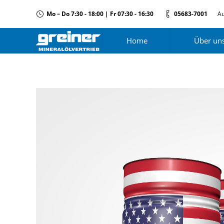
Mo – Do 7:30 - 18:00 | Fr 07:30 - 16:30
05683-7001
Au
Home
Über un