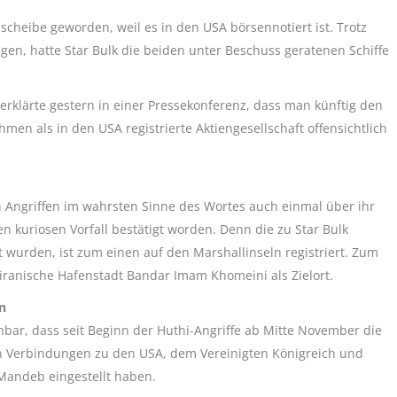
cheibe geworden, weil es in den USA börsennotiert ist. Trotz
gen, hatte Star Bulk die beiden unter Beschuss geratenen Schiffe
 erklärte gestern in einer Pressekonferenz, dass man künftig den
en als in den USA registrierte Aktiengesellschaft offensichtlich
n Angriffen im wahrsten Sinne des Wortes auch einmal über ihr
n kuriosen Vorfall bestätigt worden. Denn die zu Star Bulk
t wurden, ist zum einen auf den Marshallinseln registriert. Zum
 iranische Hafenstadt Bandar Imam Khomeini als Zielort.
n
ehbar, dass seit Beginn der Huthi-Angriffe ab Mitte November die
ten Verbindungen zu den USA, dem Vereinigten Königreich und
-Mandeb eingestellt haben.