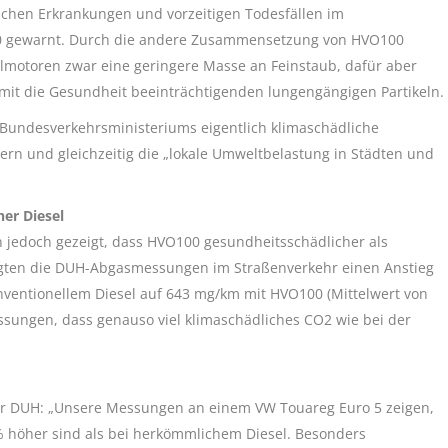
lichen Erkrankungen und vorzeitigen Todesfällen im
0 gewarnt. Durch die andere Zusammensetzung von HVO100
lmotoren zwar eine geringere Masse an Feinstaub, dafür aber
mit die Gesundheit beeinträchtigenden lungengängigen Partikeln.
s Bundesverkehrsministeriums eigentlich klimaschädliche
ern und gleichzeitig die „lokale Umweltbelastung in Städten und
er Diesel
jedoch gezeigt, dass HVO100 gesundheitsschädlicher als
eigten die DUH-Abgasmessungen im Straßenverkehr einen Anstieg
ventionellem Diesel auf 643 mg/km mit HVO100 (Mittelwert von
sungen, dass genauso viel klimaschädliches CO2 wie bei der
s der DUH: „Unsere Messungen an einem VW Touareg Euro 5 zeigen,
% höher sind als bei herkömmlichem Diesel. Besonders