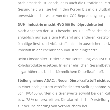
problematisch ist jedoch, dass auch die ultrafeinen Par
Gesundheit, weil sie tief in den Körper bis in die Blut
unverständlicherweise von der CO2-Bepreisung ausge
DUH: Industrie mischt HVO100 Rohölprodukte bei
Nach Angaben der DUH besteht HVO100 offensichtlich a
angeblich nur aus altem Frittieröl und anderen Reststof
ölhaltige Rest- und Abfallstoffe nicht in ausreichende
Rohstoff in der chemischen Industrie eingesetzt.
Beim Einsatz alter Frittieröle zur Herstellung von HVO
Rohölprodukte ersetzen. In einer ehrlichen Gesamtbetr
sogar höher als bei herkömmlichem Dieselkraftstoff.
Stellungnahme ADAC: „Neuen Dieselkraftstoff nicht s
In einer noch gestern veröffentlichten Stellungnahme,
von HVO100 wurden die Grenzwerte sowohl bei den Rußpa
bzw. 78 % unterschritten. Die alarmistische Darstellun
zur Verunsicherung von Verbrauchern bei.