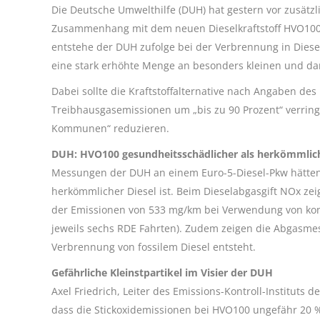
Die Deutsche Umwelthilfe (DUH) hat gestern vor zusätz
Zusammenhang mit dem neuen Dieselkraftstoff HVO10
entstehe der DUH zufolge bei der Verbrennung in Diese
eine stark erhöhte Menge an besonders kleinen und da
Dabei sollte die Kraftstoffalternative nach Angaben de
Treibhausgasemissionen um „bis zu 90 Prozent“ verring
Kommunen“ reduzieren.
DUH: HVO100 gesundheitsschädlicher als herkömmlich
Messungen der DUH an einem Euro-5-Diesel-Pkw hätten 
herkömmlicher Diesel ist. Beim Dieselabgasgift NOx z
der Emissionen von 533 mg/km bei Verwendung von kon
jeweils sechs RDE Fahrten). Zudem zeigen die Abgasmes
Verbrennung von fossilem Diesel entsteht.
Gefährliche Kleinstpartikel im Visier der DUH
Axel Friedrich, Leiter des Emissions-Kontroll-Institut
dass die Stickoxidemissionen bei HVO100 ungefähr 20 