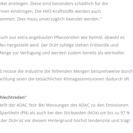
tikel ansteigen. Diese sind besonders schädlich für die
bahnen eindringen. Die HVO-Kraftstoffe werden auch
nommen. Dies muss unverzüglich beendet werden.“
uch aus extra angebauten Pflanzenölen wie Palmöl, obwohl es
fen hergestellt wird. Der DUH zufolge stehen Frittieröle und
r Menge zur Verfügung und werden zudem bereits als wertvoller
100 müsse die Industrie die fehlenden Mengen beispielsweise durch
achtung seien die tatsächlichen Klimagasemissionen dadurch oft
chlechtreden“
 stellt der ADAC fest: Bei Messungen des ADAC zu den Emissionen
rtikeln (PN) als auch bei den Stickoxiden (NOx) um bis zu 97 %
g der DUH ist vor diesem Hintergrund höchst tendenziös und trägt