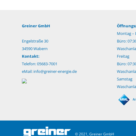
Greiner GmbH
Öffnungsz
Montag – 
Engelstraße 30
Büro: 07:3
34590 Wabern
Waschanlag
Kontakt:
Freitag
Telefon: 05683-7001
Büro: 07:3
eMail:
info@greiner-energie.de
Waschanlag
Samstag
Waschanlag
© 2021, Greiner GmbH