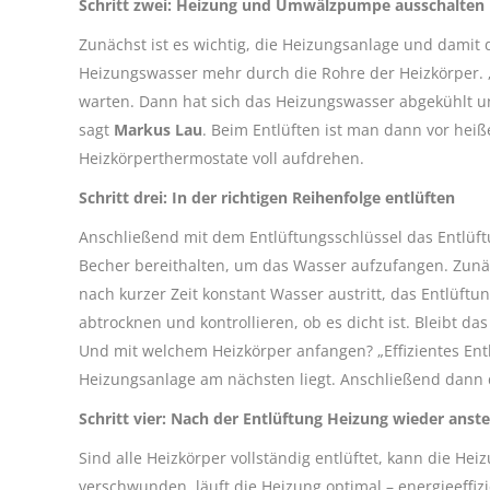
Schritt zwei: Heizung und Umwälzpumpe ausschalten
Zunächst ist es wichtig, die Heizungsanlage und damit
Heizungswasser mehr durch die Rohre der Heizkörper.
warten. Dann hat sich das Heizungswasser abgekühlt u
sagt
Markus Lau
. Beim Entlüften ist man dann vor heiß
Heizkörperthermostate voll aufdrehen.
Schritt drei: In der richtigen Reihenfolge entlüften
Anschließend mit dem Entlüftungsschlüssel das Entlüft
Becher bereithalten, um das Wasser aufzufangen. Zunäc
nach kurzer Zeit konstant Wasser austritt, das Entlüftu
abtrocknen und kontrollieren, ob es dicht ist. Bleibt das
Und mit welchem Heizkörper anfangen? „Effizientes Ent
Heizungsanlage am nächsten liegt. Anschließend dann d
Schritt vier: Nach der Entlüftung Heizung wieder anste
Sind alle Heizkörper vollständig entlüftet, kann die He
verschwunden, läuft die Heizung optimal – energieeffi