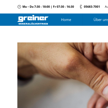
Mo – Do 7:30 - 18:00 | Fr 07:30 - 16:30
05683-7001
Au
Home
Über un