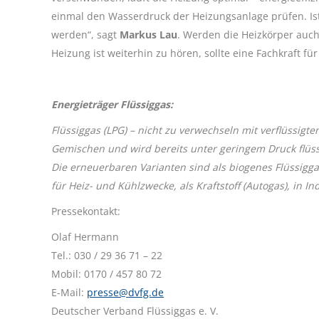
einmal den Wasserdruck der Heizungsanlage prüfen. Ist 
werden“, sagt
Markus Lau
. Werden die Heizkörper auch
Heizung ist weiterhin zu hören, sollte eine Fachkraft f
Energieträger Flüssiggas:
Flüssiggas (LPG) – nicht zu verwechseln mit verflüssig
Gemischen und wird bereits unter geringem Druck flüss
Die erneuerbaren Varianten sind als biogenes Flüssigga
für Heiz- und Kühlzwecke, als Kraftstoff (Autogas), in I
Pressekontakt:
Olaf Hermann
Tel.: 030 / 29 36 71 – 22
Mobil: 0170 / 457 80 72
E-Mail:
presse@dvfg.de
Deutscher Verband Flüssiggas e. V.