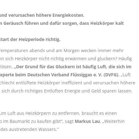
t und verursachen höhere Energiekosten.
 Geräusch führen und dafür sorgen, dass Heizkörper kalt
Start der Heizperiode richtig.
che Temperaturen abends und am Morgen wecken immer mehr
 sich Heizkörper nicht richtig erwärmen und gluckern? Häufig
 lösen.
„Der Grund für das Gluckern ist häufig Luft, die sich im
perte beim Deutschen Verband Flüssiggas e. V. (DVFG).
„Luft
chlecht entlüftete Heizkörper ineffizient und verursachen höhere
ie sich durch richtiges Entlüften Energie und Geld sparen lassen.
 „Um Luft aus Heizkörpern zu entfernen, braucht es einen
o im Baumarkt zu kaufen gibt“, sagt
Markus Lau
. „Weiterhin
 des austretenden Wassers.“