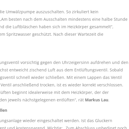
 die Umwälzpumpe auszuschalten. So zirkuliert kein
 „Am besten nach dem Ausschalten mindestens eine halbe Stunde
nd die Luftbläschen haben sich im Heizkörper gesammelt“,
em Spritzwasser geschützt. Nach dieser Wartezeit die
ungsventil vorsichtig gegen den Uhrzeigersinn aufdrehen und den
hst entweicht zischend Luft aus dem Entlüftungsventil. Sobald
ngsventil schnell wieder schließen. Mit einem Lappen das Ventil
 Ventil anschließend trocken, ist es wieder korrekt verschlossen.
lüften beginnt idealerweise mit dem Heizkörper, der der
en jeweils nächstgelegenen entlüften“, rät
Markus Lau
.
llen
izungsanlage wieder eingeschaltet werden. Ist das Gluckern
zient und kostensparend. Wichtig: „Zum Abschluss unbedingt noch