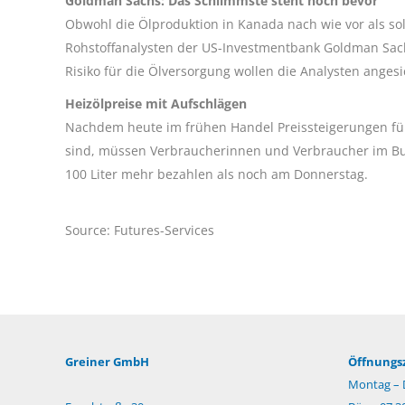
Goldman Sachs: Das Schlimmste steht noch bevor
Obwohl die Ölproduktion in Kanada nach wie vor als so
Rohstoffanalysten der US-Investmentbank Goldman Sach
Risiko für die Ölversorgung wollen die Analysten angesi
Heizölpreise mit Aufschlägen
Nachdem heute im frühen Handel Preissteigerungen für
sind, müssen Verbraucherinnen und Verbraucher im B
100 Liter mehr bezahlen als noch am Donnerstag.
Source: Futures-Services
Greiner GmbH
Öffnungsz
Montag – 