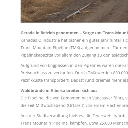
Gerade in Betrieb genommen – Sorge um Trans-Mounta
Kanadas Ölindustrie hat bisher ein gutes Jahr hinter s
Trans-Mountain-Pipeline (TMX) aufgenommen. Für den v
Pipelinekapazität vor allem den Zugang zu den asiatisc
Aufgrund von Engpässen in den Pipelines waren die ka
Preisnachlass zu verkaufen. Durch TMX werden 890.000
Pazifikküste transportiert. Das ist rund dreimal mehr a
Waldbrände in Alberta breiten sich aus
Die Pipeline, die von Edmonton nach Vancouver führt, v
die seit Mittwochabend (Ortszeit) von einem Flächenbr
Aus der Stadtverwaltung hieß es, die Feuerwehr würde um
Trans Mountain Pipeline, kämpfen. Etwa 25.000 Mensche