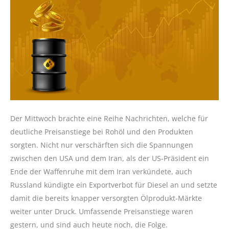
Der Mittwoch brachte eine Reihe Nachrichten, welche für
deutliche Preisanstiege bei Rohöl und den Produkten
sorgten. Nicht nur verschärften sich die Spannungen
zwischen den USA und dem Iran, als der US-Präsident ein
Ende der Waffenruhe mit dem Iran verkündete, auch
Russland kündigte ein Exportverbot für Diesel an und setzte
damit die bereits knapper versorgten Ölprodukt-Märkte
weiter unter Druck. Umfassende Preisanstiege waren
gestern, und sind auch heute noch, die Folge.